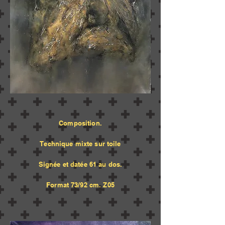
Composition.
Te
chnique mixte sur toile
Signée et datée 61 au dos.
Format 73/92 cm. Z05