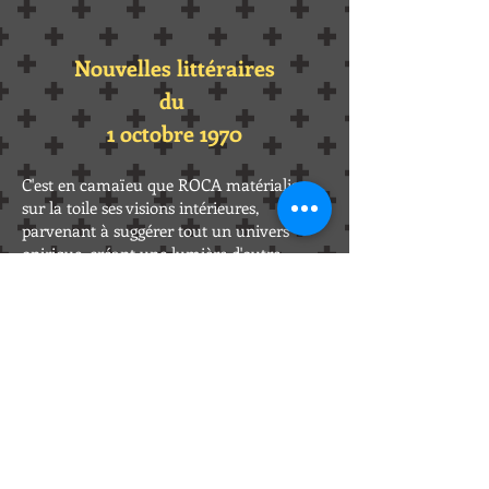
Nouvelles littéraires
du
1 octobre 1970
C'est en camaïeu que ROCA matérialise
sur la toile ses visions intérieures,
parvenant à suggérer tout un univers
onirique, créant une lumière d'outre
monde. J'allais dire d'entremonde mais
c'est le nom de la galerie où il expose.
J. DALEVEZE