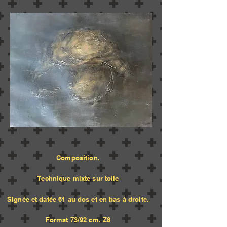
Composition.
Te
chnique mixte sur toile
Signée et datée 61 au dos et en bas à droite.
Format 73/92 cm. Z8