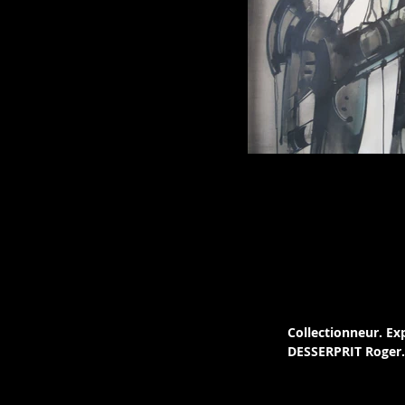
Gianni BERTIN
Les amours d'Arianne. Huile sur toile. Sig
Format 101-77 c
Collectionneur. Exp
DESSERPRIT Roger. 
"La Galerie d