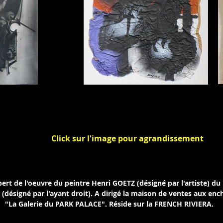
I.
KIJNO
née et datée au dos 1956.
m
Click sur l'image pour agrandissement
ert de l'oeuvre du peintre Henri GOETZ (désigné par l'artiste) du 
(désigné par l'ayant
droit). A dirigé la maison de ventes aux 
u PARK PALACE". Réside sur la FRENCH RIVIERA.