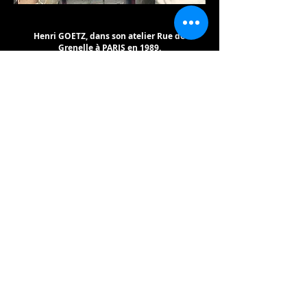
Henri GOETZ, dans son atelier Rue de
Grenelle à PARIS en 1989.
Jean Michel GOUT-WERNER expert de
l'oeuvre, Frédéric NOCERA Expert de
l'oeuvre,
réalisateur du catalogue raisonné.
Cliché Studio THEO FONTAINEBLEAU.
J M GOUT-WERNER